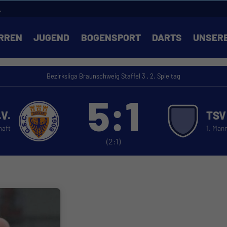
.
RREN
JUGEND
BOGENSPORT
DARTS
UNSER
Bezirksliga Braunschweig Staffel 3 , 2. Spieltag
5:1
.V.
TSV
haft
1. Man
(2:1)