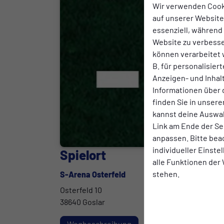
Wir verwenden Cook
auf unserer Website.
essenziell, während
Website zu verbess
können verarbeitet w
B. für personalisier
Anzeigen- und Inha
Informationen über 
finden Sie in unsere
kannst deine Auswah
Link am Ende der Se
anpassen. Bitte bea
individueller Einst
Spielort
alle Funktionen der
stehen.
S-Arena Osterfeld
Osterfeld 10
38640 Goslar
Wegbeschreibung