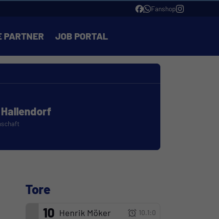
Fanshop
E PARTNER
JOB PORTAL
 Hallendorf
nschaft
Tore
10
Henrik Möker
10.
1:0