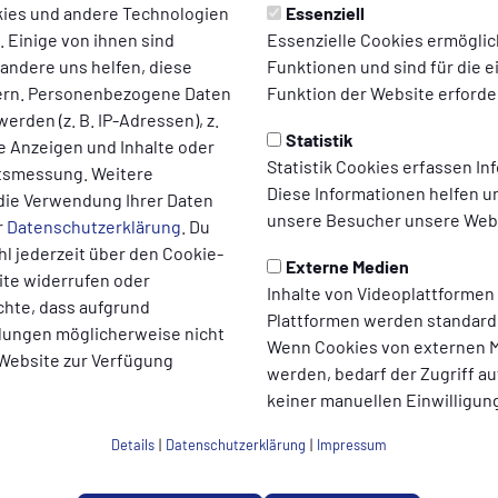
ies und andere Technologien
Essenziell
für unsere
 Einige von ihnen sind
Essenzielle Cookies ermögli
 andere uns helfen, diese
Funktionen und sind für die 
1.Herren
ern. Personenbezogene Daten
Funktion der Website erforder
erden (z. B. IP-Adressen), z.
Der Start in die neue Saison ist für unser
Statistik
te Anzeigen und Inhalte oder
Bezirksligateam mit einem klaren 5:0-
Statistik Cookies erfassen I
ltsmessung. Weitere
Auswärtssieg beim Aufsteiger FC Ilsetal
Diese Informationen helfen u
die Verwendung Ihrer Daten
gelungen.
unsere Besucher unsere Webs
r
Datenschutzerklärung
. Du
l jederzeit über den Cookie-
Externe Medien
zum Artikel
ite widerrufen oder
Inhalte von Videoplattformen
chte, dass aufgrund
Plattformen werden standard
ellungen möglicherweise nicht
Wenn Cookies von externen M
 Website zur Verfügung
werden, bedarf der Zugriff au
keiner manuellen Einwilligun
Details
|
Datenschutzerklärung
|
Impressum