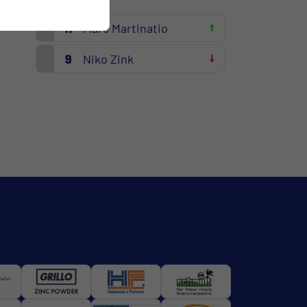
88.
17
Marc Martinatio
9
Niko Zink