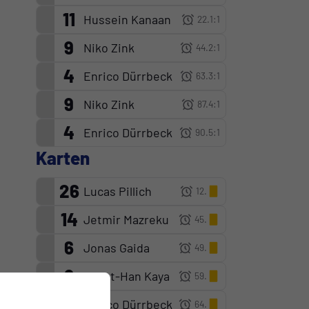
11
Hussein Kanaan
22.
1:1
9
Niko Zink
44.
2:1
4
Enrico Dürrbeck
63.
3:1
9
Niko Zink
t
87.
4:1
4
Enrico Dürrbeck
90.
5:1
Karten
26
Lucas Pillich
12.
14
Jetmir Mazreku
45.
6
Jonas Gaida
49.
8
Murat-Han Kaya
59.
4
Enrico Dürrbeck
64.