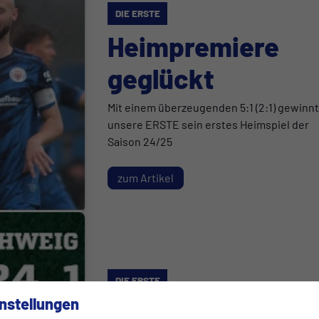
DIE ERSTE
Heimpremiere
geglückt
Mit einem überzeugenden 5:1 (2:1) gewinn
unsere ERSTE sein erstes Heimspiel der
Saison 24/25
zum Artikel
DIE ERSTE
nstellungen
Erstes Heimspiel