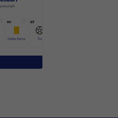
Mannschaft
64'
63'
59'
49'
45'
Gelbe Karte
Tor
Gelbe Karte
Gelbe Karte
Gelbe Kart