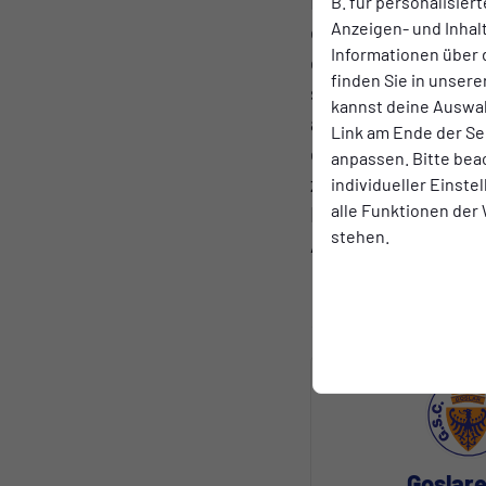
Minute ehe sich der
B. für personalisier
Anzeigen- und Inha
eintragen konnte. N
Informationen über 
dem Hallendorfer K
finden Sie in unsere
seinem 2. Treffer, a
kannst deine Auswah
allem war es keine G
Link am Ende der Se
der Tabellenspitze 
anpassen. Bitte bea
zum aktuellen Stand
individueller Einst
alle Funktionen der
Moment.Am kommend
stehen.
Anstoß in der Rudol
Goslare