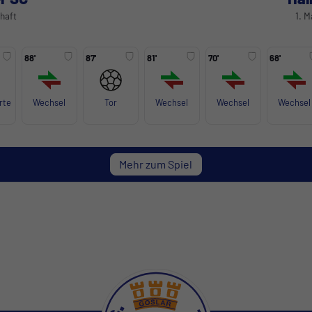
haft
1. 
88'
87'
81'
70'
68'
rte
Wechsel
Tor
Wechsel
Wechsel
Wechsel
Mehr zum Spiel