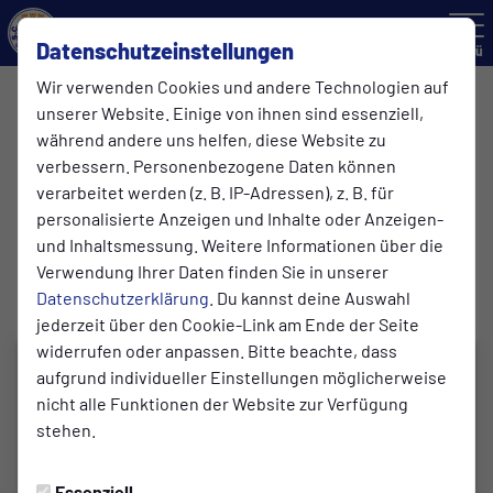
Datenschutzeinstellungen
Menü
Wir verwenden Cookies und andere Technologien auf
2. Nordharzklasse Staffel 1 , 22. Spieltag
unserer Website. Einige von ihnen sind essenziell,
während andere uns helfen, diese Website zu
verbessern. Personenbezogene Daten können
2:1
verarbeitet werden (z. B. IP-Adressen), z. B. für
Innerstetal
Goslarer Sport Club von
(1:1)
personalisierte Anzeigen und Inhalte oder Anzeigen-
2. Mannschaft
1908 e.V.
2. Mannschaft
und Inhaltsmessung. Weitere Informationen über die
Verwendung Ihrer Daten finden Sie in unserer
Datenschutzerklärung
. Du kannst deine Auswahl
jederzeit über den Cookie-Link am Ende der Seite
widerrufen oder anpassen. Bitte beachte, dass
aufgrund individueller Einstellungen möglicherweise
nicht alle Funktionen der Website zur Verfügung
stehen.
Essenziell