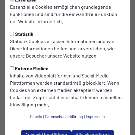
Montag, 19.05.2025 06:42 Uhr
|
Peter Kerlin
Essenzielle Cookies ermöglichen grundlegende
Funktionen und sind für die einwandfreie Funktion
CHANCENLOS IM
der Website erforderlich.
GIPFELTREFFEN
Statistik
Statt eines spannenden Fußballspiels der beiden
Statistik Cookies erfassen Informationen anonym.
dominierenden Teams dieser Saison geriet das
Diese Informationen helfen und zu verstehen, wie
unsere Besucher unsere Website nutzen.
Spiel für unsere 1. Herren zu einer Lehrstunde, die
so wohl niemand erwartet hatte.
Externe Medien
Inhalte von Videoplattformen und Social-Media-
Mit 0:6 (0:3) gab es eine derbe Heimniederlage
Plattformen werden standardmäßig blockiert. Wenn
gegen den BV Germania Wolfenbüttel, die umso
Cookies von externen Medien akzeptiert werden,
bedarf der Zugriff auf diese Inhalte keiner manuellen
schmerzlicher war, da die Gäste die 2. Hälfte nach
Einwilligung mehr.
einem Platzverweis kurz vor dem Pausenpfiff nur
mit 10 Mann bestreiten konnten.
Details
|
Datenschutzerklärung
|
Impressum
Während die Germanen nach dem Spiel ihren
endgültigen Aufstieg ausgiebig feierten, war die
Auswahl bestätigen
Alle akzeptieren