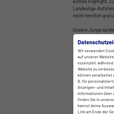
echtes Highlight. Z
Landesliga-Aufsteig
recht herzlich gratu
Unsere Jungs spielen
ihnen bereits jetzt s
Datenschutzei
Rein rechnerisch b
Punkt aus drei auss
Wir verwenden Cook
auf unserer Website.
Mannschaft lediglic
essenziell, während
nächsten Woche ein
Website zu verbess
Die Saisonbilanz de
können verarbeitet w
Torverhältnis von 1
B. für personalisier
Im Hinspiel hatten
Anzeigen- und Inha
Pause 3:1, verlor ab
Informationen über 
finden Sie in unsere
Momentan scheint 
kannst deine Auswah
zurück in der Spur z
Link am Ende der Se