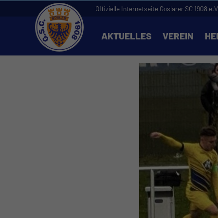
Offizielle Internetseite Goslarer SC 1908 e.V
AKTUELLES
VEREIN
HE