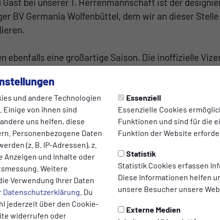
u Gast bei unserer 1. Herrenmannschaft ist der designie
er BV Germania Wolfenbüttel, dem wir an dieser Stelle
lieren.
 ebenfalls eine großartige Saison. Die inoffizielle Viz
icher.
nstellungen
enötigt das Gästeteam von Trainer Sascha Kallmeyer z
tehenden Spielen, aber bei 9 Punkten Rückstand auf di
ies und andere Technologien
Essenziell
 Einige von ihnen sind
Essenzielle Cookies ermögli
h erreichen, dass dieser Punkt von den Germanen frühe
 andere uns helfen, diese
Funktionen und sind für die 
gefahren wird.
ern. Personenbezogene Daten
Funktion der Website erforder
s BVG ist beeindruckend: 27 Spiele ohne Niederlage, 7
erden (z. B. IP-Adressen), z.
11:21, dazu mit Tom Krömer den Toptorjäger der Liga.
Statistik
te Anzeigen und Inhalte oder
Statistik Cookies erfassen I
 unsere Jungs die Germanen am Rand einer Niederlage. 
ltsmessung. Weitere
Diese Informationen helfen u
er letztendlich mit 3:5.
die Verwendung Ihrer Daten
unsere Besucher unsere Webs
r
Datenschutzerklärung
. Du
unser Team nach einem kurzen Durchhänger vor einig
l jederzeit über den Cookie-
u sein, trotz gelegentlicher personeller Engpässe.
Externe Medien
ite widerrufen oder